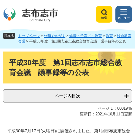
ペ
メ
ー
ニ
ジ
ュ
検
メ
の
ー
索
ニ
先
を
ュ
頭
飛
トップページ
>
分類でさがす
>
健康・子育て・教育
>
教育
>
総合教育
ー
現在地
で
ば
会議
>
平成30年度 第1回志布志市総合教育会議 議事録等の公表
す
し
。
て
本
本
文
平成30年度 第1回志布志市総合教
文
育会議 議事録等の公表
へ
ページ内目次
ページID：0001946
更新日：2021年10月11日更新
平成30年7月17日(火曜日)に開催されました、第1回志布志市総合