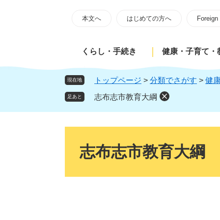
ペ
メ
ー
ニ
本文へ
はじめての方へ
Foreign
ジ
ュ
の
ー
くらし・手続き
健康・子育て・
先
を
頭
飛
で
ば
トップページ
>
分類でさがす
>
健
現在地
す
し
志布志市教育大綱
足あと
。
て
本
文
本
へ
文
志布志市教育大綱