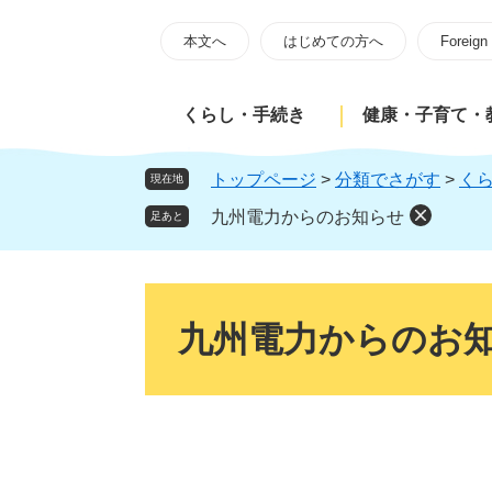
ペ
メ
ー
ニ
本文へ
はじめての方へ
Foreign
ジ
ュ
の
ー
くらし・手続き
健康・子育て・
先
を
頭
飛
で
ば
トップページ
>
分類でさがす
>
く
現在地
す
し
九州電力からのお知らせ
足あと
。
て
本
文
本
へ
文
九州電力からのお