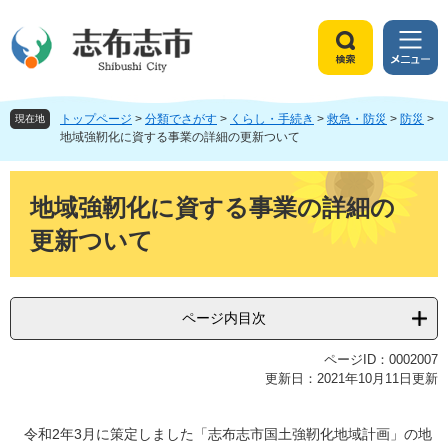
ペ
メ
ー
ニ
ジ
ュ
検
メ
の
ー
索
ニ
先
を
ュ
頭
飛
トップページ
>
分類でさがす
>
くらし・手続き
>
救急・防災
>
防災
>
ー
現在地
で
ば
地域強靭化に資する事業の詳細の更新ついて
す
し
。
て
本
本
文
地域強靭化に資する事業の詳細の
文
更新ついて
へ
ページ内目次
ページID：0002007
更新日：2021年10月11日更新
令和2年3月に策定しました「志布志市国土強靭化地域計画」の地