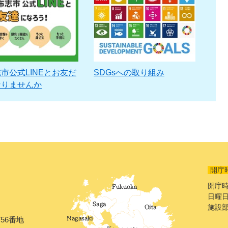
市公式LINEとお友だ
SDGsへの取り組み
なりませんか
開庁
開庁時
日曜日
施設
56番地