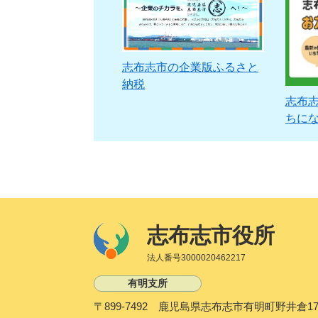
志布志市の企業版ふるさと
納税
志布志
ちに
志布志市役所
法人番号3000020462217
有明支所
〒899-7492 鹿児島県志布志市有明町野井倉17