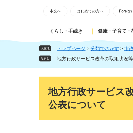
ペ
メ
ー
ニ
本文へ
はじめての方へ
Foreign
ジ
ュ
の
ー
くらし・手続き
健康・子育て・
先
を
頭
飛
で
ば
トップページ
>
分類でさがす
>
市
現在地
す
し
地方行政サービス改革の取組状況等
足あと
。
て
本
文
本
へ
文
地方行政サービス
公表について