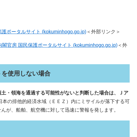
。
タルサイト (kokuminhogo.go.jp)
＜外部リンク＞
 国民保護ポータルサイト (kokuminhogo.go.jp)
＜外
トを使用しない場合
土・領海を通過する可能性がないと判断した場合は、Ｊア
日本の排他的経済水域（ＥＥＺ）内にミサイルが落下する可
せんが、船舶、航空機に対して迅速に警報を発します。