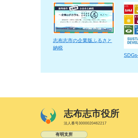
志布志市の企業版ふるさと
納税
SDG
志布志市役所
法人番号3000020462217
有明支所