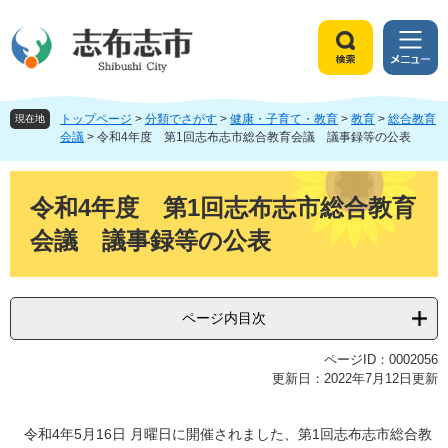
ペ
メ
ー
ニ
ジ
ュ
検
メ
の
ー
索
ニ
先
を
ュ
頭
飛
トップページ
>
分類でさがす
>
健康・子育て・教育
>
教育
>
総合教育
ー
現在地
で
ば
会議
>
令和4年度 第1回志布志市総合教育会議 議事録等の公表
す
し
。
て
本
本
文
令和4年度 第1回志布志市総合教育
文
会議 議事録等の公表
へ
ページ内目次
ページID：0002056
更新日：2022年7月12日更新
令和4年5月16日 月曜日に開催されました、第1回志布志市総合教