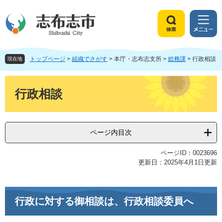
ペ
メ
ー
ニ
ジ
ュ
検
メ
の
ー
索
ニ
先
を
ュ
頭
飛
トップページ
>
組織でさがす
>
本庁・志布志支所
>
総務課
>
行政相談
ー
現在地
で
ば
す
し
本
。
て
文
行政相談
本
文
へ
ページ内目次
ページID：0023696
更新日：2025年4月1日更新
行政に対する御相談は、行政相談委員へ