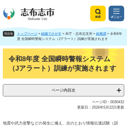
ペ
メ
ー
ニ
ジ
ュ
検
メ
の
ー
索
ニ
先
を
ュ
頭
飛
トップページ
>
組織でさがす
>
本庁・志布志支所
>
総務課
>
令和8年
ー
現在地
で
ば
度 全国瞬時警報システム（Jアラート）訓練が実施されます
す
し
。
て
本
本
文
令和8年度 全国瞬時警報システム
文
（Jアラート）訓練が実施されます
へ
ページ内目次
ページID：0030432
更新日：2026年5月22日更新
地震や武力攻撃などの発生に備え、次のとおり情報伝達試験（訓