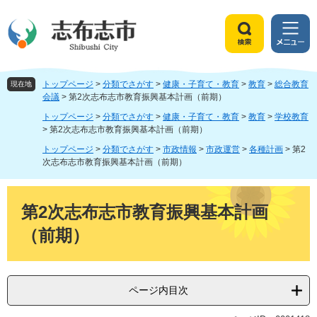
ペ
メ
ー
ニ
ジ
ュ
検
メ
の
ー
索
ニ
先
を
ュ
頭
飛
トップページ
>
分類でさがす
>
健康・子育て・教育
>
教育
>
総合教育
ー
現在地
で
ば
会議
>
第2次志布志市教育振興基本計画（前期）
す
し
トップページ
>
分類でさがす
>
健康・子育て・教育
>
教育
>
学校教育
。
て
>
第2次志布志市教育振興基本計画（前期）
本
トップページ
>
分類でさがす
>
市政情報
>
市政運営
>
各種計画
>
第2
文
次志布志市教育振興基本計画（前期）
へ
本
文
第2次志布志市教育振興基本計画
（前期）
ページ内目次