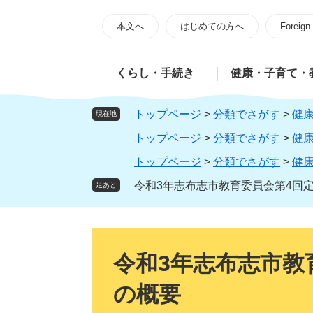
ペ
メ
ー
ニ
本文へ
はじめての方へ
Foreign
ジ
ュ
の
ー
くらし・手続き
健康・子育て・
先
を
頭
飛
で
ば
トップページ
>
分類でさがす
>
健
現在地
す
し
トップページ
>
分類でさがす
>
健
。
て
本
トップページ
>
分類でさがす
>
健
文
令和3年志布志市教育委員会第4回
足あと
へ
本
文
令和3年志布志市教
の概要