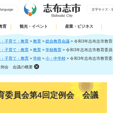
 language
文字サイズ・
教育
観光・イベント
産業・ビジネス
康・子育て・教育
>
教育
>
総合教育会議
>
令和3年志布志市教育
康・子育て・教育
>
教育
>
学校教育
>
令和3年志布志市教育委員
康・子育て・教育
>
学校
>
小・中学校
>
令和3年志布志市教育委
定例会 会議の概要
育委員会第4回定例会 会議