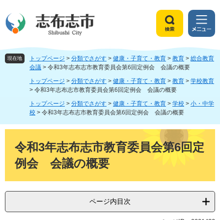
ペ
メ
ー
ニ
ジ
ュ
検
メ
の
ー
索
ニ
先
を
ュ
頭
飛
トップページ
>
分類でさがす
>
健康・子育て・教育
>
教育
>
総合教育
ー
現在地
で
ば
会議
>
令和3年志布志市教育委員会第6回定例会 会議の概要
す
し
トップページ
>
分類でさがす
>
健康・子育て・教育
>
教育
>
学校教育
。
て
>
令和3年志布志市教育委員会第6回定例会 会議の概要
本
トップページ
>
分類でさがす
>
健康・子育て・教育
>
学校
>
小・中学
文
校
>
令和3年志布志市教育委員会第6回定例会 会議の概要
へ
本
文
令和3年志布志市教育委員会第6回定
例会 会議の概要
ページ内目次