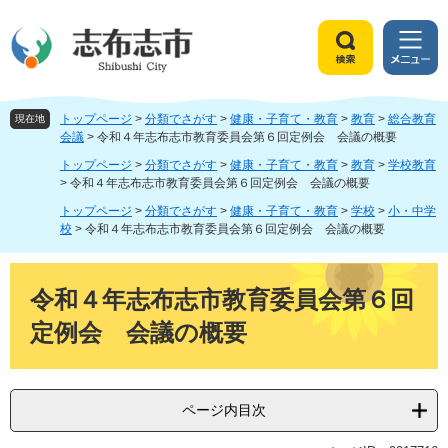
ペ
メ
ー
ニ
ジ
ュ
検
メ
の
ー
索
ニ
先
を
ュ
頭
飛
トップページ
>
分類でさがす
>
健康・子育て・教育
>
教育
>
総合教育
ー
現在地
で
ば
会議
>
令和４年志布志市教育委員会第６回定例会 会議の概要
す
し
トップページ
>
分類でさがす
>
健康・子育て・教育
>
教育
>
学校教育
。
て
>
令和４年志布志市教育委員会第６回定例会 会議の概要
本
トップページ
>
分類でさがす
>
健康・子育て・教育
>
学校
>
小・中学
文
校
>
令和４年志布志市教育委員会第６回定例会 会議の概要
へ
本
文
令和４年志布志市教育委員会第６回
定例会 会議の概要
ページ内目次