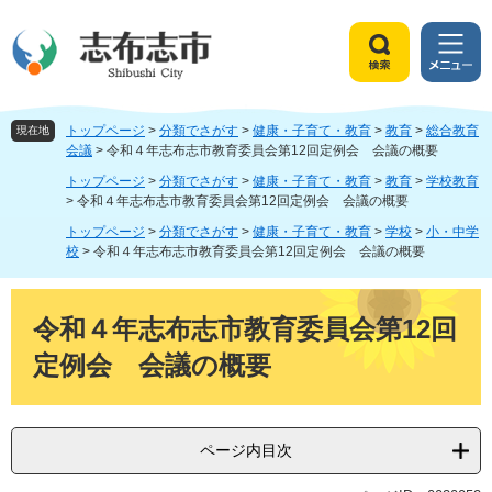
ペ
メ
ー
ニ
ジ
ュ
検
メ
の
ー
索
ニ
先
を
ュ
頭
飛
トップページ
>
分類でさがす
>
健康・子育て・教育
>
教育
>
総合教育
ー
現在地
で
ば
会議
>
令和４年志布志市教育委員会第12回定例会 会議の概要
す
し
トップページ
>
分類でさがす
>
健康・子育て・教育
>
教育
>
学校教育
。
て
>
令和４年志布志市教育委員会第12回定例会 会議の概要
本
トップページ
>
分類でさがす
>
健康・子育て・教育
>
学校
>
小・中学
文
校
>
令和４年志布志市教育委員会第12回定例会 会議の概要
へ
本
文
令和４年志布志市教育委員会第12回
定例会 会議の概要
ページ内目次