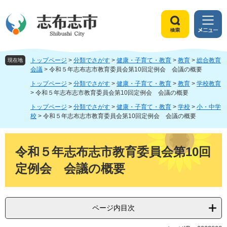
ペ
メ
ー
ニ
ジ
ュ
検
メ
の
ー
索
ニ
先
を
ュ
頭
飛
トップページ
>
分類でさがす
>
健康・子育て・教育
>
教育
>
総合教育
ー
現在地
で
ば
会議
>
令和５年志布志市教育委員会第10回定例会 会議の概要
す
し
トップページ
>
分類でさがす
>
健康・子育て・教育
>
教育
>
学校教育
。
て
>
令和５年志布志市教育委員会第10回定例会 会議の概要
本
トップページ
>
分類でさがす
>
健康・子育て・教育
>
学校
>
小・中学
文
校
>
令和５年志布志市教育委員会第10回定例会 会議の概要
へ
本
文
令和５年志布志市教育委員会第10回
定例会 会議の概要
ページ内目次