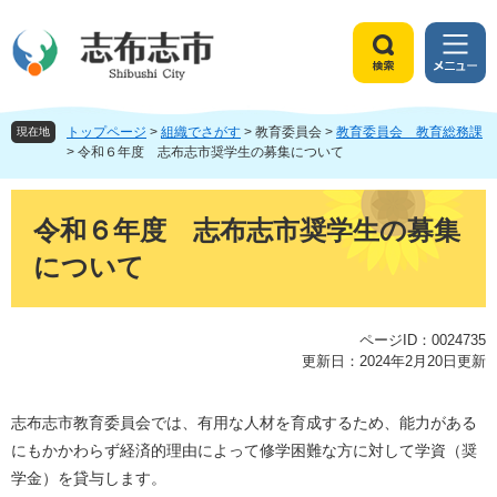
ペ
メ
ー
ニ
ジ
ュ
検
メ
の
ー
索
ニ
先
を
ュ
頭
飛
トップページ
>
組織でさがす
>
教育委員会
>
教育委員会 教育総務課
ー
現在地
で
ば
>
令和６年度 志布志市奨学生の募集について
す
し
。
て
本
本
文
令和６年度 志布志市奨学生の募集
文
について
へ
ページID：0024735
更新日：2024年2月20日更新
志布志市教育委員会では、有用な人材を育成するため、能力がある
にもかかわらず経済的理由によって修学困難な方に対して学資（奨
学金）を貸与します。