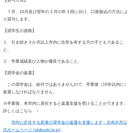
【貸与方法】
７月、10月及び翌年の２月の年３回に分け、口座振込の方法によ
り貸与します。
【奨学生の資格】
１ 引き続き３か月以上市内に住所を有する方の子どもであるこ
と。
２ 学業成績及び人物が優良であること。
【奨学金の返還】
この奨学金は、給付ではありませんので、卒業後（15年以内に）
返還しなければなりません。
※卒業後、本市内に居住すると返還支援を受けることができます。
詳しくはこちら ↓
市内に定住する若者の奨学金の返還を支援します - 志布志市公
式ホームページ (shibushi.lg.jp)