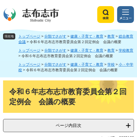
ペ
メ
ー
ニ
ジ
ュ
検
メ
の
ー
索
ニ
先
を
ュ
頭
飛
トップページ
>
分類でさがす
>
健康・子育て・教育
>
教育
>
総合教育
ー
現在地
で
ば
会議
>
令和６年志布志市教育委員会第２回定例会 会議の概要
す
し
トップページ
>
分類でさがす
>
健康・子育て・教育
>
教育
>
学校教育
。
て
>
令和６年志布志市教育委員会第２回定例会 会議の概要
本
トップページ
>
分類でさがす
>
健康・子育て・教育
>
学校
>
小・中学
文
校
>
令和６年志布志市教育委員会第２回定例会 会議の概要
へ
本
文
令和６年志布志市教育委員会第２回
定例会 会議の概要
ページ内目次