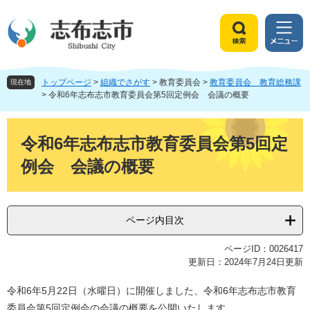
ペ
メ
ー
ニ
ジ
ュ
検
メ
の
ー
索
ニ
先
を
ュ
頭
飛
トップページ
>
組織でさがす
>
教育委員会
>
教育委員会 教育総務課
ー
現在地
で
ば
>
令和6年志布志市教育委員会第5回定例会 会議の概要
す
し
。
て
本
本
文
令和6年志布志市教育委員会第5回定
文
例会 会議の概要
へ
ページ内目次
ページID：0026417
更新日：2024年7月24日更新
令和6年5月22日（水曜日）に開催しました、令和6年志布志市教育
委員会第5回定例会の会議の概要を公開いたします。