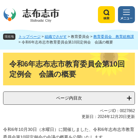
ペ
メ
ー
ニ
ジ
ュ
検
メ
の
ー
索
ニ
先
を
ュ
頭
飛
トップページ
>
組織でさがす
>
教育委員会
>
教育委員会 教育総務課
ー
現在地
で
ば
>
令和6年志布志市教育委員会第10回定例会 会議の概要
す
し
。
て
本
本
文
令和6年志布志市教育委員会第10回
文
定例会 会議の概要
へ
ページ内目次
ページID：0027862
更新日：2024年12月20日更新
令和6年10月30日（水曜日）に開催しました、令和6年志布志市教育
委員会第10回定例会の会議の概要を公開いたします。