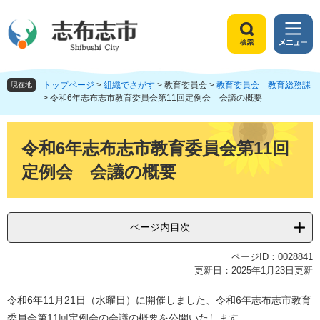
ペ
メ
ー
ニ
ジ
ュ
検
メ
の
ー
索
ニ
先
を
ュ
頭
飛
トップページ
>
組織でさがす
>
教育委員会
>
教育委員会 教育総務課
ー
現在地
で
ば
>
令和6年志布志市教育委員会第11回定例会 会議の概要
す
し
。
て
本
本
文
令和6年志布志市教育委員会第11回
文
定例会 会議の概要
へ
ページ内目次
ページID：0028841
更新日：2025年1月23日更新
令和6年11月21日（水曜日）に開催しました、令和6年志布志市教育
委員会第11回定例会の会議の概要を公開いたします。