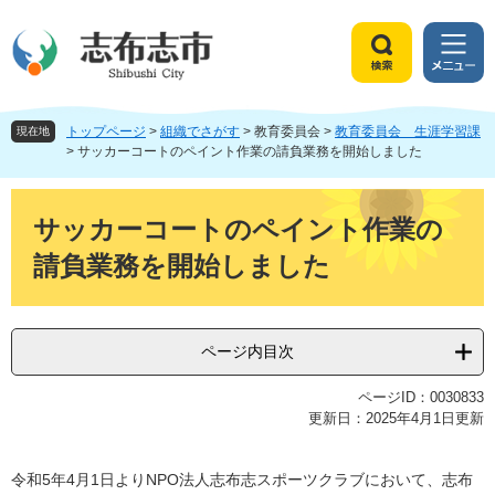
ペ
メ
ー
ニ
ジ
ュ
検
メ
の
ー
索
ニ
先
を
ュ
頭
飛
トップページ
>
組織でさがす
>
教育委員会
>
教育委員会 生涯学習課
ー
現在地
で
ば
>
サッカーコートのペイント作業の請負業務を開始しました
す
し
。
て
本
本
文
サッカーコートのペイント作業の
文
請負業務を開始しました
へ
ページ内目次
ページID：0030833
更新日：2025年4月1日更新
令和5年4月1日よりNPO法人志布志スポーツクラブにおいて、志布