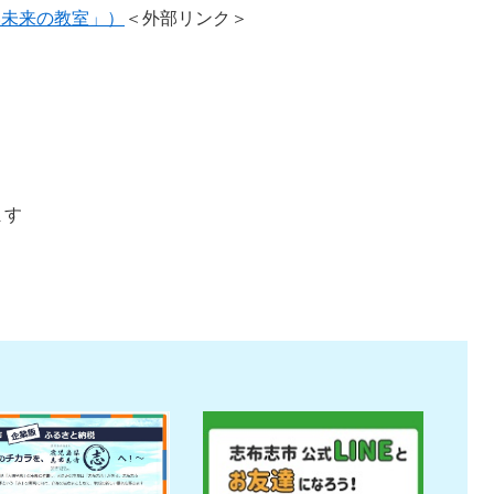
い未来の教室」）
＜外部リンク＞
＞
ます