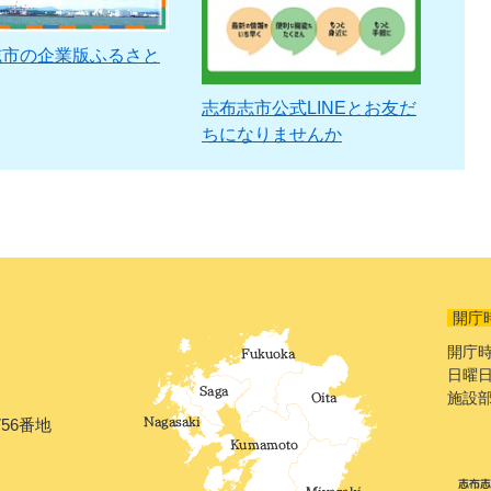
志市の企業版ふるさと
志布志市公式LINEとお友だ
ちになりませんか
開庁
開庁時
日曜日
施設
56番地