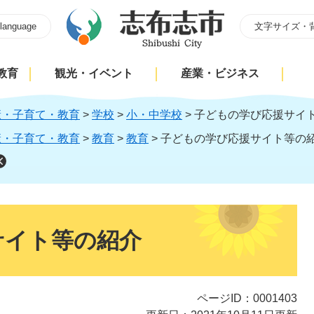
 language
文字サイズ・
教育
観光・イベント
産業・ビジネス
康・子育て・教育
>
学校
>
小・中学校
>
子どもの学び応援サイ
康・子育て・教育
>
教育
>
教育
>
子どもの学び応援サイト等の
サイト等の紹介
ページID：0001403