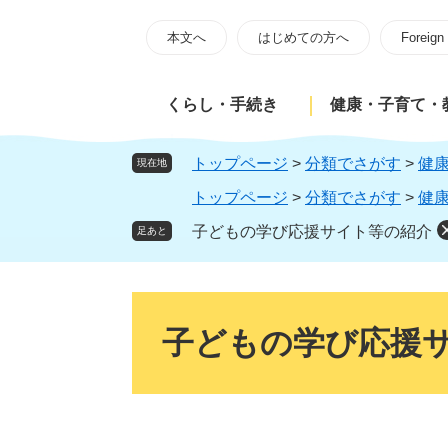
ペ
メ
ー
ニ
本文へ
はじめての方へ
Foreign
ジ
ュ
の
ー
くらし・手続き
健康・子育て・
先
を
頭
飛
で
ば
トップページ
>
分類でさがす
>
健
現在地
す
し
トップページ
>
分類でさがす
>
健
。
て
本
子どもの学び応援サイト等の紹介
足あと
文
へ
本
文
子どもの学び応援