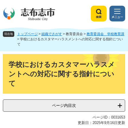
ペ
メ
ー
ニ
ジ
ュ
検
メ
の
ー
索
ニ
先
を
ュ
頭
飛
トップページ
>
組織でさがす
>
教育委員会
>
教育委員会 学校教育課
ー
現在地
で
ば
>
学校におけるカスタマーハラスメントへの対応に関する指針につい
て
す
し
。
て
本
本
文
文
学校におけるカスタマーハラスメ
へ
ントへの対応に関する指針につい
て
ページ内目次
ページID：0031653
更新日：2025年9月16日更新