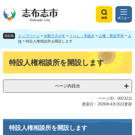
ペ
メ
ー
ニ
ジ
ュ
検
メ
の
ー
索
ニ
先
を
ュ
頭
飛
トップページ
>
分類でさがす
>
くらし・手続き
>
人権・男女平等
>
人
ー
現在地
で
ば
権
>
特設人権相談所を開設します
す
し
。
て
本
本
文
特設人権相談所を開設します
文
へ
ページ内目次
ページID：0023211
更新日：2026年4月15日更新
特設人権相談所を開設します