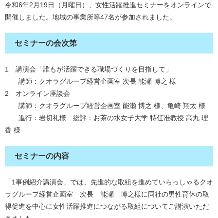
令和6年2月19日（月曜日）、女性活躍推進セミナーをオンラインで
開催しました。地域の事業所等47名が参加されました。
セミナーの会次第
​1 講演会「誰もが活躍できる職場づくりを目指して」
講師：クオラグループ経営企画室 次長 能瀬 博之 様
2 オンライン座談会
講師：クオラグループ経営企画室 能瀬 博之 様、亀崎 翔太 様
進行：岩切礼様 総評：お茶の水女子大学 特任准教授 高丸 理
香 様
セミナーの内容
「1事例紹介講演会」では、先進的な取組を進めていらっしゃるクオ
ラグループ経営企画室 次長 能瀬 博之様に同社の男性育休の取
得促進を中心に女性活躍推進につながる取組についてご講演いただ