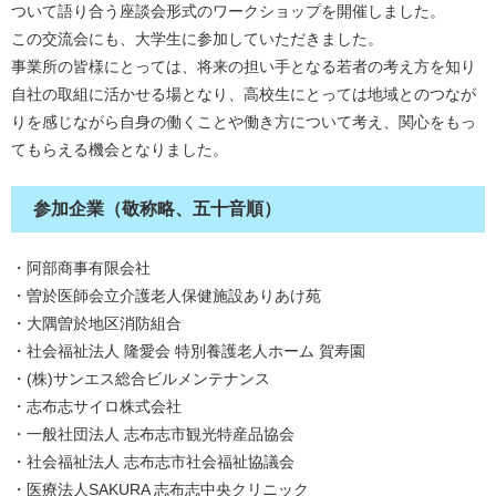
ついて語り合う座談会形式のワークショップを開催しました。
この交流会にも、大学生に参加していただきました。
事業所の皆様にとっては、将来の担い手となる若者の考え方を知り
自社の取組に活かせる場となり、高校生にとっては地域とのつなが
りを感じながら自身の働くことや働き方について考え、関心をもっ
てもらえる機会となりました。
参加企業（敬称略、五十音順）
・阿部商事有限会社
・曽於医師会立介護老人保健施設ありあけ苑
・大隅曽於地区消防組合
・社会福祉法人 隆愛会 特別養護老人ホーム 賀寿園
・(株)サンエス総合ビルメンテナンス
・志布志サイロ株式会社
・一般社団法人 志布志市観光特産品協会
・社会福祉法人 志布志市社会福祉協議会
・医療法人SAKURA 志布志中央クリニック