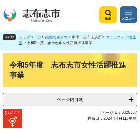
ペ
メ
ー
ニ
ジ
ュ
検
メ
の
ー
索
ニ
先
を
ュ
頭
飛
トップページ
>
組織でさがす
>
本庁・志布志支所
>
コミュニティ推進
ー
現在地
で
ば
課
>
令和5年度 志布志市女性活躍推進事業
す
し
。
て
本
本
文
令和5年度 志布志市女性活躍推進
文
事業
へ
ページ内目次
ページID：0025357
更新日：2024年4月1日更新