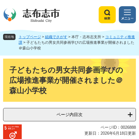
ペ
メ
ー
ニ
ジ
ュ
検
メ
の
ー
索
ニ
先
を
ュ
頭
飛
トップページ
>
組織でさがす
>
本庁・志布志支所
>
コミュニティ推進
ー
現在地
で
ば
課
>
子どもたちの男女共同参画学びの広場推進事業が開催されました
＠森山小学校
す
し
。
て
本
本
文
文
子どもたちの男女共同参画学びの
へ
広場推進事業が開催されました＠
森山小学校
ページ内目次
ページID：0026888
更新日：2026年6月18日更新