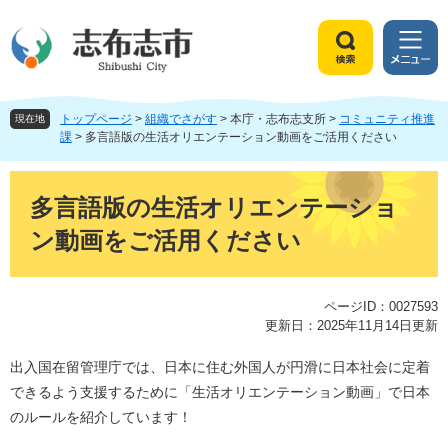
ペ
メ
ー
ニ
ジ
ュ
検
メ
の
ー
索
ニ
先
を
ュ
頭
飛
トップページ
>
組織でさがす
>
本庁・志布志支所
>
コミュニティ推進
ー
現在地
で
ば
課
>
多言語版の生活オリエンテーション動画をご活用ください
す
し
。
て
本
本
文
多言語版の生活オリエンテーショ
文
ン動画をご活用ください
へ
ページID：0027593
更新日：2025年11月14日更新
出入国在留管理庁では、日本に住む外国人が円滑に日本社会に定着
できるよう支援するために「生活オリエンテーション動画」で日本
のルールを紹介しています！