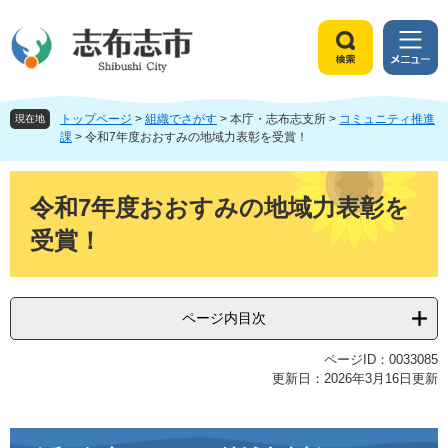
ペ
メ
ー
ニ
ジ
ュ
検
メ
の
ー
索
ニ
先
を
ュ
頭
飛
トップページ
>
組織でさがす
>
本庁・志布志支所
>
コミュニティ推進
ー
現在地
で
ば
課
>
令和7年度おおすみの地域力表彰を受賞！
す
し
。
て
本
本
文
令和7年度おおすみの地域力表彰を
文
受賞！
へ
ページ内目次
ページID：0033085
更新日：2026年3月16日更新