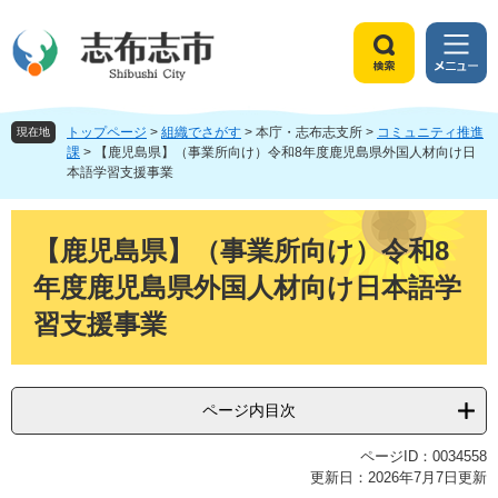
ペ
メ
ー
ニ
ジ
ュ
検
メ
の
ー
索
ニ
先
を
ュ
頭
飛
トップページ
>
組織でさがす
>
本庁・志布志支所
>
コミュニティ推進
ー
現在地
で
ば
課
>
【鹿児島県】（事業所向け）令和8年度鹿児島県外国人材向け日
本語学習支援事業
す
し
。
て
本
本
文
文
【鹿児島県】（事業所向け）令和8
へ
年度鹿児島県外国人材向け日本語学
習支援事業
ページ内目次
ページID：0034558
更新日：2026年7月7日更新