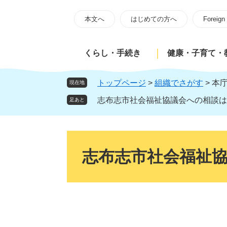
ペ
メ
ー
ニ
本文へ
はじめての方へ
Foreign
ジ
ュ
の
ー
くらし・手続き
健康・子育て・
先
を
頭
飛
で
ば
トップページ
>
組織でさがす
>
本
現在地
す
し
志布志市社会福祉協議会への相談は
足あと
。
て
本
文
本
へ
文
志布志市社会福祉