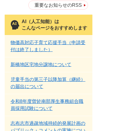
重要なお知らせのRSS
AI（人工知能）は
こんなページをおすすめします
物価高対応子育て応援手当（申請受
付は終了しました）
新橋地区宅地分譲地について
児童手当の第三子以降加算（継続）
の届出について
令和8年度曽於南部厚生事務組合職
員採用試験について
志布志市過疎地域持続的発展計画の
パブリック・コメントの実施につい