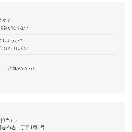
うか？
情報が足りない
でしょうか？
分かりにくい
時間がかかった
祉担当）
志布志二丁目1番1号