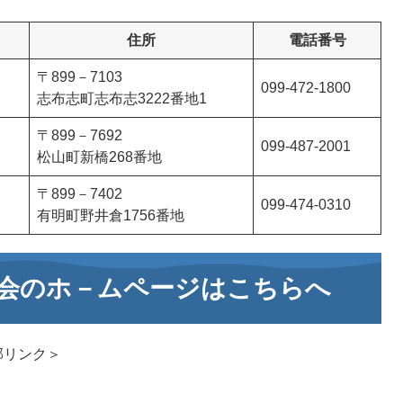
住所
電話番号
〒899－7103
099-472-1800
志布志町志布志3222番地1
〒899－7692
099-487-2001
松山町新橋268番地
〒899－7402
099-474-0310
有明町野井倉1756番地
会のホ－ムページはこちらへ
部リンク＞