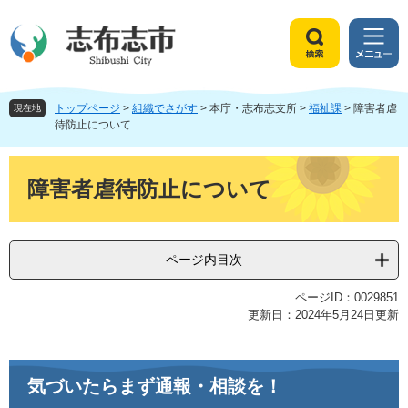
ペ
メ
ー
ニ
ジ
ュ
検
メ
の
ー
索
ニ
先
を
ュ
頭
飛
トップページ
>
組織でさがす
>
本庁・志布志支所
>
福祉課
>
障害者虐
ー
現在地
で
ば
待防止について
す
し
。
て
本
本
文
障害者虐待防止について
文
へ
ページ内目次
ページID：0029851
更新日：2024年5月24日更新
気づいたらまず通報・相談を！