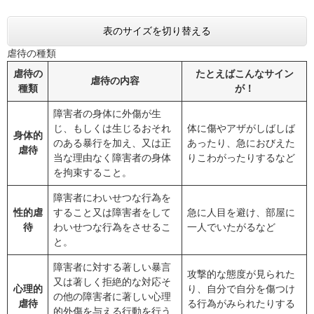
表のサイズを切り替える
虐待の種類
虐待の
たとえばこんなサイン
虐待の内容
種類
が！
障害者の身体に外傷が生
じ、もしくは生じるおそれ
体に傷やアザがしばしば
身体的
のある暴行を加え、又は正
あったり、急におびえた
虐待
当な理由なく障害者の身体
りこわがったりするなど
を拘束すること。
障害者にわいせつな行為を
性的虐
すること又は障害者をして
急に人目を避け、部屋に
待
わいせつな行為をさせるこ
一人でいたがるなど
と。
障害者に対する著しい暴言
攻撃的な態度が見られた
又は著しく拒絶的な対応そ
心理的
り、自分で自分を傷つけ
の他の障害者に著しい心理
虐待
る行為がみられたりする
的外傷を与える行動を行う