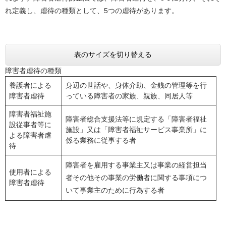
れ定義し、虐待の種類として、5つの虐待があります。
表のサイズを切り替える
障害者虐待の種類
養護者による
身辺の世話や、身体介助、金銭の管理等を行
障害者虐待
っている障害者の家族、親族、同居人等
障害者福祉施
障害者総合支援法等に規定する「障害者福祉
設従事者等に
施設」又は「障害者福祉サービス事業所」に
よる障害者虐
係る業務に従事する者
待
障害者を雇用する事業主又は事業の経営担当
使用者による
者その他その事業の労働者に関する事項につ
障害者虐待
いて事業主のために行為する者