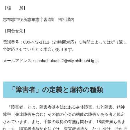
【場 所】
志布志市役所志布志庁舎2階 福祉課内
【問合せ先】
電話番号：099-472-1111（24時間対応）※時間によっては折り返し
で対応させていただく場合があります。
メールアドレス：shakaihukushi2@city.shibushi.lg.jp
「障害者」の定義と虐待の種類
「障害者」とは、障害者基本法にある身体障害、知的障害、精神
障害（発達障害を含む）その他の心身の機能の障害がある者と規定
されています。また、手帳の取得の有無は問わず、18歳未満も含ま
れます。障害者虐待防止法では、障害者虐待を、3つに分け、それぞ