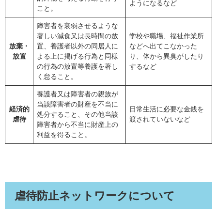
ようになるなど
こと。
障害者を衰弱させるような
著しい減食又は長時間の放
学校や職場、福祉作業所
放棄・
置、養護者以外の同居人に
などへ出てこなかった
放置
よる上に掲げる行為と同様
り、体から異臭がしたり
の行為の放置等養護を著し
するなど
く怠ること。
養護者又は障害者の親族が
当該障害者の財産を不当に
経済的
日常生活に必要な金銭を
処分すること、その他当該
虐待
渡されていないなど
障害者から不当に財産上の
利益を得ること。
虐待防止ネットワークについて