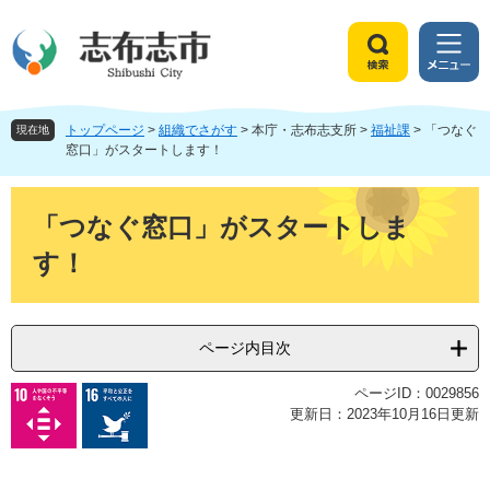
ペ
メ
ー
ニ
ジ
ュ
検
メ
の
ー
索
ニ
先
を
ュ
頭
飛
トップページ
>
組織でさがす
>
本庁・志布志支所
>
福祉課
>
「つなぐ
ー
現在地
で
ば
窓口」がスタートします！
す
し
。
て
本
本
文
「つなぐ窓口」がスタートしま
文
す！
へ
ページ内目次
ページID：0029856
更新日：2023年10月16日更新