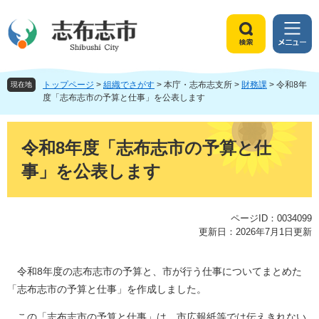
ペ
メ
ー
ニ
ジ
ュ
検
メ
の
ー
索
ニ
先
を
ュ
頭
飛
トップページ
>
組織でさがす
>
本庁・志布志支所
>
財務課
>
令和8年
ー
現在地
で
ば
度「志布志市の予算と仕事」を公表します
す
し
。
て
本
本
文
令和8年度「志布志市の予算と仕
文
事」を公表します
へ
ページID：0034099
更新日：2026年7月1日更新
令和8年度の志布志市の予算と、市が行う仕事についてまとめた
「志布志市の予算と仕事」を作成しました。
この「志布志市の予算と仕事」は、市広報紙等では伝えきれない