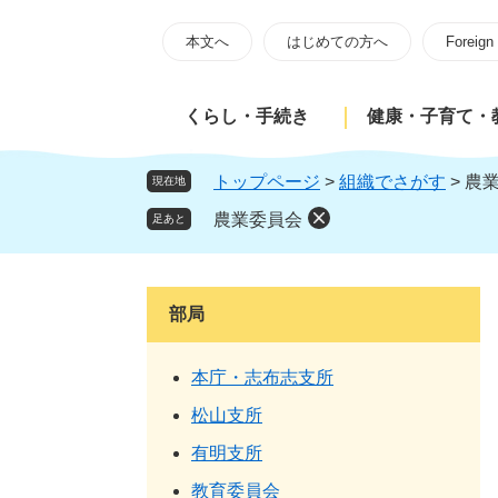
ペ
メ
ー
ニ
本文へ
はじめての方へ
Foreign
ジ
ュ
の
ー
くらし・手続き
健康・子育て・
先
を
頭
飛
で
ば
トップページ
>
組織でさがす
>
農
現在地
す
し
農業委員会
足あと
。
て
本
文
へ
部局
本庁・志布志支所
松山支所
有明支所
教育委員会