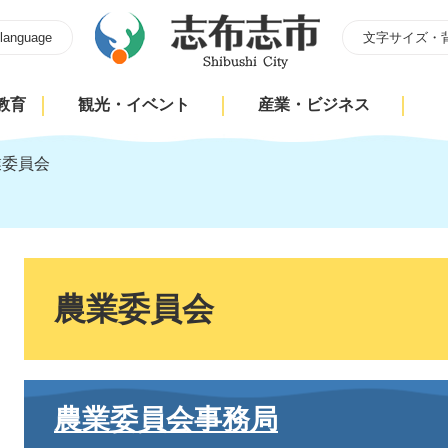
 language
文字サイズ・
教育
観光・イベント
産業・ビジネス
業委員会
本
文
農業委員会
農業委員会事務局