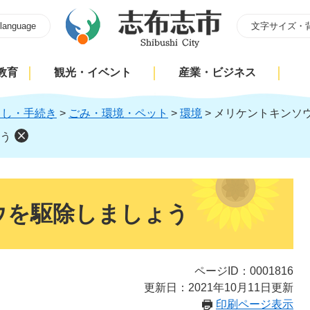
 language
文字サイズ・
教育
観光・イベント
産業・ビジネス
らし・手続き
>
ごみ・環境・ペット
>
環境
>
メリケントキンソ
う
ウを駆除しましょう
ページID：0001816
更新日：2021年10月11日更新
印刷ページ表示