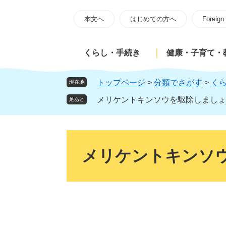
ペ
メ
ー
ニ
本文へ
はじめての方へ
Foreign
ジ
ュ
の
ー
くらし・手続き
健康・子育て・
先
を
頭
飛
で
ば
トップページ
>
分類でさがす
>
く
現在地
す
し
メリケントキンソウを駆除しましょ
足あと
。
て
本
文
本
へ
文
メリケントキンソ