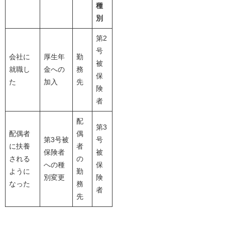
種
別
第2
号
会社に
厚生年
勤
被
就職し
金への
務
保
た
加入
先
険
者
配
第3
配偶者
偶
第3号被
号
に扶養
者
保険者
被
される
の
への種
保
ように
勤
別変更
険
なった
務
者
先