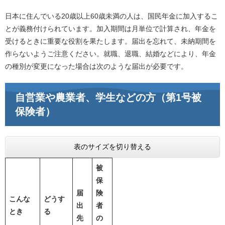
日本に住んでいる20歳以上60歳未満の人は、国民年金に加入するこ
とが義務付けられています。加入期間は月単位で計算され、年金を
受けるときに重要な役割を果たします。届出を忘れて、未納期間を
作らないようご注意ください。就職、退職、結婚などにより、年金
の種別が変更になった場合は次のような届出が必要です。
自営業や農業者、学生などの方（第1号被
保険者）
表のサイズを切り替える
被
保
届
険
こんな
どうす
出
者
とき
る
先
の