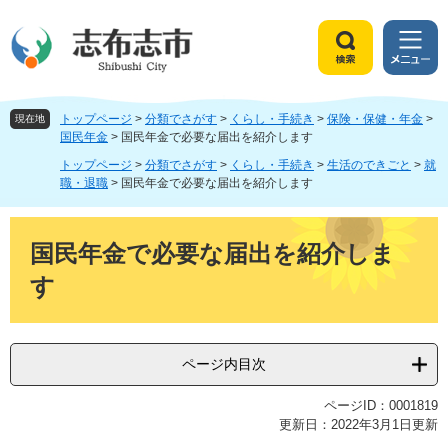
ペ
メ
ー
ニ
ジ
ュ
検
メ
の
ー
索
ニ
先
を
ュ
頭
飛
トップページ
>
分類でさがす
>
くらし・手続き
>
保険・保健・年金
>
ー
現在地
で
ば
国民年金
>
国民年金で必要な届出を紹介します
す
し
トップページ
>
分類でさがす
>
くらし・手続き
>
生活のできごと
>
就
。
て
職・退職
>
国民年金で必要な届出を紹介します
本
文
本
へ
文
国民年金で必要な届出を紹介しま
す
ページ内目次
ページID：0001819
更新日：2022年3月1日更新