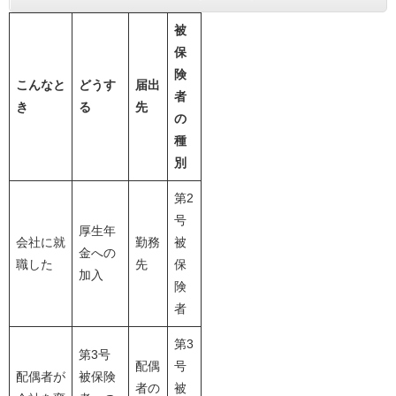
被
保
険
こんなと
どうす
届出
者
き
る
先
の
種
別
第2
号
厚生年
会社に就
勤務
被
金への
職した
先
保
加入
険
者
第3
第3号
配偶
号
配偶者が
被保険
者の
被