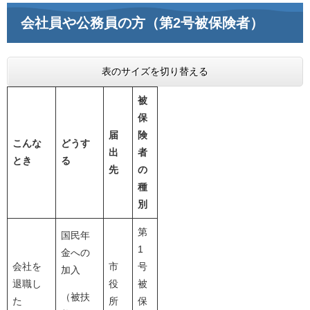
会社員や公務員の方（第2号被保険者）
表のサイズを切り替える
被
保
届
険
こんな
どうす
出
者
とき
る
先
の
種
別
第
国民年
1
金への
会社を
市
号
加入
退職し
役
被
（被扶
た
所
保