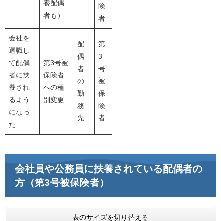
養配偶
険
者も）
者
会社を
配
第
退職し
偶
3
て配偶
第3号被
者
号
者に扶
保険者
の
被
養され
への種
勤
保
るよう
別変更
務
険
になっ
先
者
た
会社員や公務員に扶養されている配偶者の
方（第3号被保険者）
表のサイズを切り替える