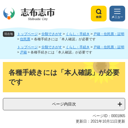
ペ
メ
ー
ニ
ジ
ュ
検
メ
の
ー
索
ニ
先
を
ュ
頭
飛
トップページ
>
分類でさがす
>
くらし・手続き
>
戸籍・住民票・証明
ー
現在地
で
ば
>
住民票
>
各種手続きには「本人確認」が必要です
す
し
トップページ
>
分類でさがす
>
くらし・手続き
>
戸籍・住民票・証明
。
て
>
戸籍
>
各種手続きには「本人確認」が必要です
本
文
本
へ
文
各種手続きには「本人確認」が必要
です
ページ内目次
ページID：0001865
更新日：2021年10月11日更新