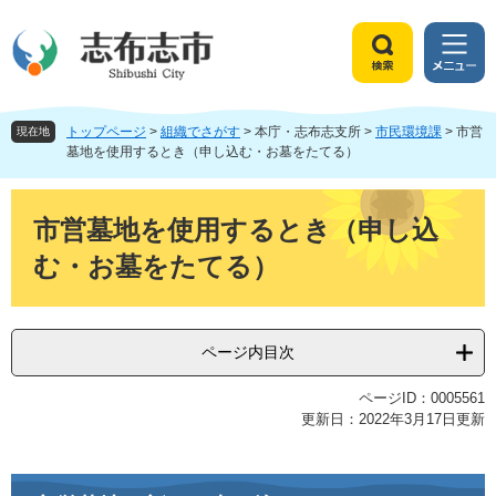
ペ
メ
ー
ニ
ジ
ュ
検
メ
の
ー
索
ニ
先
を
ュ
頭
飛
トップページ
>
組織でさがす
>
本庁・志布志支所
>
市民環境課
>
市営
ー
現在地
で
ば
墓地を使用するとき（申し込む・お墓をたてる）
す
し
。
て
本
本
文
市営墓地を使用するとき（申し込
文
む・お墓をたてる）
へ
ページ内目次
ページID：0005561
更新日：2022年3月17日更新