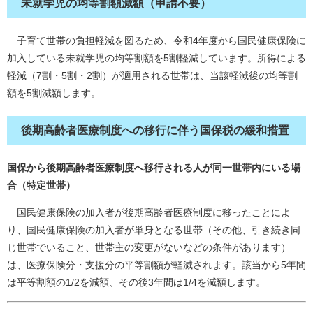
未就学児の均等割額減額（申請不要）
子育て世帯の負担軽減を図るため、令和4年度から国民健康保険に
加入している未就学児の均等割額を5割軽減しています。所得による
軽減（7割・5割・2割）が適用される世帯は、当該軽減後の均等割
額を5割減額します。
後期高齢者医療制度への移行に伴う国保税の緩和措置
国保から後期高齢者医療制度へ移行される人が同一世帯内にいる場
合（特定世帯）
国民健康保険の加入者が後期高齢者医療制度に移ったことによ
り、国民健康保険の加入者が単身となる世帯（その他、引き続き同
じ世帯でいること、世帯主の変更がないなどの条件があります）
は、医療保険分・支援分の平等割額が軽減されます。該当から5年間
は平等割額の1/2を減額、その後3年間は1/4を減額します。