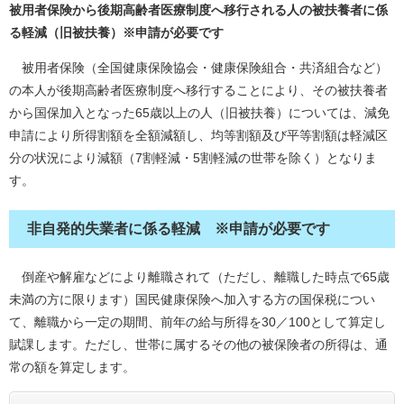
被用者保険から後期高齢者医療制度へ移行される人の被扶養者に係
る軽減（旧被扶養）※申請が必要です
被用者保険（全国健康保険協会・健康保険組合・共済組合など）
の本人が後期高齢者医療制度へ移行することにより、その被扶養者
から国保加入となった65歳以上の人（旧被扶養）については、減免
申請により所得割額を全額減額し、均等割額及び平等割額は軽減区
分の状況により減額（7割軽減・5割軽減の世帯を除く）となりま
す。
非自発的失業者に係る軽減 ※申請が必要です
倒産や解雇などにより離職されて（ただし、離職した時点で65歳
未満の方に限ります）国民健康保険へ加入する方の国保税につい
て、離職から一定の期間、前年の給与所得を30／100として算定し
賦課します。ただし、世帯に属するその他の被保険者の所得は、通
常の額を算定します。