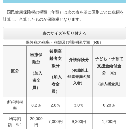
国民健康保険税の税額（年額）は次の表を基に区別ごとに税額を
計算し、合算したものが保険税となります。
表のサイズを切り替える
保険税の税率・税額及び課税限度額（R8）
後期高
医療保
齢者支
子ども・子育て
介護保険分
険分
援分
支援金給付金
（40歳以上
区分
（加入
分 ※3
（加入
65歳未満の加
者全
入者）
者全
（加入者全員）
員）
員）
所得割税
8.2％
2.8％
3.0％
0.28％
率
均等割
20,000
7,000円
9,300円
1,200円
額 ※1
円