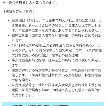
同一世帯所得者）の人数も含めます。
【軽減判定の注意点】
賦課期日（4月1日、年度途中で加入された世帯は加入日、世
帯主変更があった場合はその変更日）現在の状況で判定しま
す。年度途中に加入者の増減があっても再判定されません。
擬制世帯主（国保加入者でない世帯主）の所得も含めて判定
します。
1月1日時点で65歳以上の公的年金等に係る所得のある人は、
その所得から15万円を控除した額で判定します。（所得割額
の計算に用いる所得額は、控除前の額を適用）
事業専従者給与（控除）は事業主の所得に繰り戻して判定し
ます。
譲渡所得による特別控除がある場合は、特別控除前の額で判
定します。（所得割額の計算に用いる所得額は、特別控除後
の額を適用）
法定軽減措置は、世帯の国保加入者全員と擬制世帯主及び特
定同一世帯所属者が前年中の所得申告をした場合に自動的に
判定されます。