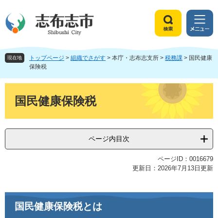
ペ
メ
ー
ニ
ジ
ュ
検
メ
の
ー
索
ニ
先
を
ュ
頭
飛
トップページ
>
組織でさがす
>
本庁・志布志支所
>
税務課
>
国民健康
ー
現在地
で
ば
保険税
す
し
。
て
本
本
文
国民健康保険税
文
へ
ページ内目次
ページID：0016679
更新日：2026年7月13日更新
国民健康保険税とは