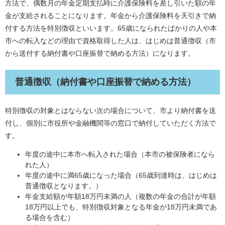
方法で、偶数月の年金定期支払時に介護保険料を差し引いた額の年
金が支給されることになります。年金から介護保険料を天引きで納
付する方法を特別徴収といいます。65歳になられたばかりの人や本
市への転入などの理由で資格取得した人は、はじめは普通徴収（市
から送付する納付書や口座振替で納める方法）になります。
普通徴収（納付書や口座振替で納める方法）
特別徴収の対象とはならない次の場合について、市より納付書を送
付し、個別に市役所や金融機関等の窓口で納付していただく方法で
す。
年度の途中に本市へ転入された場合（本市の被保険者になら
れた人）
年度の途中に満65歳になった場合（65歳到達時は、はじめは
普通徴収となります。）
年金支給額が年額18万円未満の人（複数の年金の合計が年額
18万円以上でも、特別徴収対象となる年金が18万円未満であ
る場合を含む）