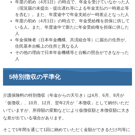
年度の初め（4月1日）の時点で、年金を受けていなかった人
（現況届の未提出・提出遅れ等による年金支払の一時差止等
を含む）。また、年度途中で年金支給が一時差止となった人
年度の初め（4月1日）の時点で、年金受給権を担保に供して
いる人。また、年度途中で新たに年金受給権を担保に供した
人
年金保険者（日本年金機構、共済組合等）に届出の住所が、
住民基本台帳上の住所と異なる人
その他の理由で日本年金機構等と台帳の照合ができなかった
人
5特別徴収の平準化
介護保険料の特別徴収（年金からの天引き）は4月、6月、8月が
「仮徴収」、10月、12月、翌年2月が「本徴収」として納付いただ
いていますが、所得額の変動などにより仮徴収額と本徴収額に大き
な差が出ている場合があります。
そこで1年間を通じて1回に納めていただく金額ができるだけ均等に