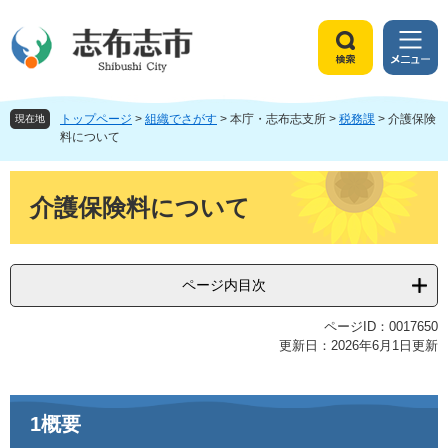
ペ
メ
ー
ニ
ジ
ュ
検
メ
の
ー
索
ニ
先
を
ュ
頭
飛
トップページ
>
組織でさがす
>
本庁・志布志支所
>
税務課
>
介護保険
ー
現在地
で
ば
料について
す
し
。
て
本
本
文
介護保険料について
文
へ
ページ内目次
ページID：0017650
更新日：2026年6月1日更新
1概要