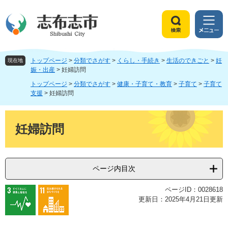
ペ
メ
ー
ニ
ジ
ュ
検
メ
の
ー
索
ニ
先
を
ュ
頭
飛
トップページ
>
分類でさがす
>
くらし・手続き
>
生活のできごと
>
妊
ー
現在地
で
ば
娠・出産
>
妊婦訪問
す
し
トップページ
>
分類でさがす
>
健康・子育て・教育
>
子育て
>
子育て
。
て
支援
>
妊婦訪問
本
文
本
へ
文
妊婦訪問
ページ内目次
ページID：0028618
更新日：2025年4月21日更新