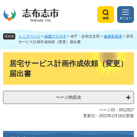
ペ
メ
ー
ニ
ジ
ュ
検
メ
の
ー
索
ニ
先
を
ュ
頭
飛
トップページ
>
組織でさがす
>
本庁・志布志支所
>
健康長寿課
>
居宅
ー
現在地
で
ば
サービス計画作成依頼（変更）届出書
す
し
。
て
本
本
文
居宅サービス計画作成依頼（変更）
文
届出書
へ
ページ内目次
ページID：0012827
更新日：2022年2月16日更新