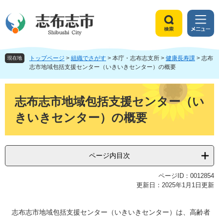
ペ
メ
ー
ニ
ジ
ュ
検
メ
の
ー
索
ニ
先
を
ュ
頭
飛
トップページ
>
組織でさがす
>
本庁・志布志支所
>
健康長寿課
>
志布
ー
現在地
で
ば
志市地域包括支援センター（いきいきセンター）の概要
す
し
。
て
本
本
文
志布志市地域包括支援センター（い
文
きいきセンター）の概要
へ
ページ内目次
ページID：0012854
更新日：2025年1月1日更新
志布志市地域包括支援センター（いきいきセンター）は、高齢者