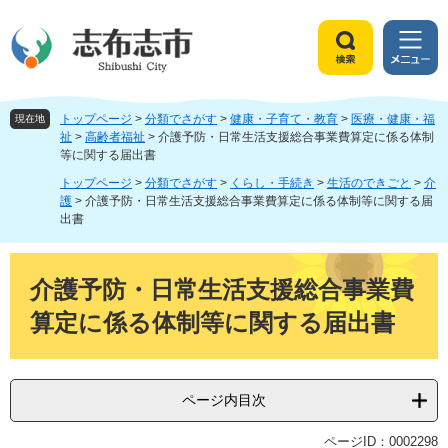
ペ
メ
ー
ニ
ジ
ュ
検
メ
の
ー
索
ニ
先
を
ュ
頭
飛
トップページ
>
分類でさがす
>
健康・子育て・教育
>
医療・健康・福
ー
現在地
で
ば
祉
>
高齢者福祉
>
介護予防・日常生活支援総合事業費算定に係る体制
等に関する届出書
す
し
。
て
トップページ
>
分類でさがす
>
くらし・手続き
>
生活のできごと
>
介
本
護
>
介護予防・日常生活支援総合事業費算定に係る体制等に関する届
文
出書
へ
本
文
介護予防・日常生活支援総合事業費
算定に係る体制等に関する届出書
ページ内目次
ページID：0002298