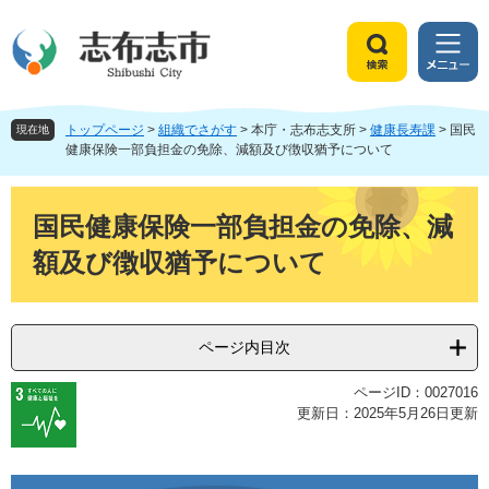
ペ
メ
ー
ニ
ジ
ュ
検
メ
の
ー
索
ニ
先
を
ュ
頭
飛
トップページ
>
組織でさがす
>
本庁・志布志支所
>
健康長寿課
>
国民
ー
現在地
で
ば
健康保険一部負担金の免除、減額及び徴収猶予について
す
し
。
て
本
本
文
国民健康保険一部負担金の免除、減
文
額及び徴収猶予について
へ
ページ内目次
ページID：0027016
更新日：2025年5月26日更新