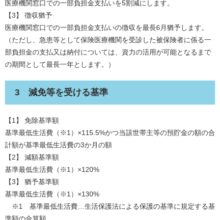
医療機関窓口での一部負担金支払いを5割減にします。
【3】 徴収猶予
医療機関窓口での一部負担金支払いの徴収を最長6月猶予します。
（ただし、急患等として保険医療機関を受診した被保険者に係る一
部負担金の支払又は納付については、資力の活用が可能となるまで
の期間として最長一年とします。）
3 減免等を受ける基準
【1】 免除基準額
基準最低生活費（※1）×115.5%かつ当該世帯主等の預貯金の額の合
計額が基準最低生活費の3か月の額
【2】 減額基準額
基準最低生活費（※1）×120%
【3】 猶予基準額
基準最低生活費（※1）×130%
※1 基準最低生活費…生活保護法による保護の基準に規定する基
準額の合算額。