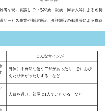
齢者を現に養護している家族、親族、同居人等による虐待
護サービス事業や養護施設、介護施設の職員等による虐待
こんなサインが​
！
意
身体に不自然な傷やアザがあったり、急におび
す
えたり怖がったりする など
と
人目を避け、部屋に1人でいたがる など
言