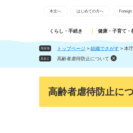
ペ
メ
ー
ニ
本文へ
はじめての方へ
Foreign
ジ
ュ
の
ー
くらし・手続き
健康・子育て・
先
を
頭
飛
で
ば
トップページ
>
組織でさがす
>
本
現在地
す
し
高齢者虐待防止について
足あと
。
て
本
文
本
へ
文
高齢者虐待防止に