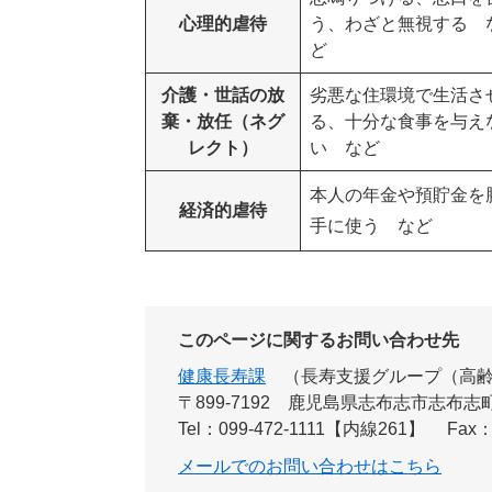
心理的虐待
う、わざと無視する 
ど
介護・世話の放
劣悪な住環境で生活さ
棄・放任（ネグ
る、十分な食事を与え
レクト）
い など
本人の年金や預貯金を
経済的虐待
手に使う など
このページに関するお問い合わせ先
健康長寿課
長寿支援グループ（高
〒899-7192
鹿児島県志布志市志布志町
Tel：099-472-1111【内線261】
Fax：
メールでのお問い合わせはこちら