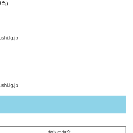
担当）
i.lg.jp
i.lg.jp
虐待の内容