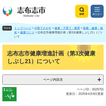
ペ
メ
ー
ニ
ジ
ュ
検
メ
の
ー
索
ニ
先
を
ュ
頭
飛
トップページ
>
分類でさがす
>
健康・子育て・教育
>
医療・健康・福
ー
現在地
で
ば
祉
>
健康づくり
>
志布志市健康増進計画（第3次健康しぶし21）につ
いて
す
し
。
て
本
本
文
文
志布志市健康増進計画（第3次健康
へ
しぶし21）について
ページ内目次
ページID：0029755
更新日：2025年4月9日更新