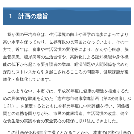
1 計画の趣旨
我が国の平均寿命は、生活環境の向上や医学の進歩によってより
高い水準を保っており、世界有数の長寿国となっています。その一
方で、近年は、食事や生活習慣の変化等により、がんや心疾患、脳
血管疾患、糖尿病等の生活習慣や、高齢化による認知機能や身体機
能の低下から起こる要介護者の増加、経済問題や人間関係を含めた
深刻なストレスから引き起こされるこころの問題等、健康課題が複
雑化・多様化しています。
このような中、本市では、平成26年度に健康の増進を推進するた
めの具体的な取組を定めた「志布志市健康増進計画（第2次健康しぶ
し21）」を策定するとともに令和元年度に中間評価を行い、関係機
関との連携を図りながら、市民の健康増進、生活習慣の改善、健全
な食生活の実践や食の安全安心の確保に取り組んできました。
この計画が令和6年度で満了となることから、本市の現状や計画の