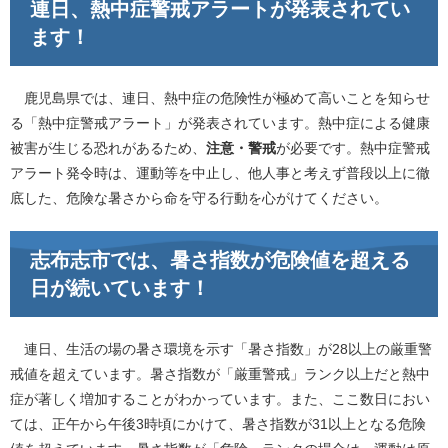
連日、熱中症警戒アラートが発表されてい
ます！
鹿児島県では、連日、熱中症の危険性が極めて高いことを知らせ
る「熱中症警戒アラート」が発表されています。熱中症による健康
被害が生じる恐れがあるため、
注意・警戒
が必要です。熱中症警戒
アラート発令時​は、運動等を中止し、他人事と考えず普段以上に徹
底した、危険な暑さから命を守る行動を心がけてください。
志布志市では、暑さ指数が危険値を超える
日が続いています！
連日、生活の場の暑さ環境を示す「暑さ指数」が28以上の厳重警
戒値を超えています。暑さ指数が「厳重警戒」ランク以上だと熱中
症が著しく増加することがわかっています。また、ここ数日におい
ては、正午から午後3時頃にかけて、暑さ指数が31以上となる危険