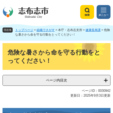
ペ
メ
ー
ニ
ジ
ュ
検
メ
の
ー
索
ニ
先
を
ュ
頭
飛
トップページ
>
組織でさがす
>
本庁・志布志支所
>
健康長寿課
>
危険
ー
現在地
で
ば
な暑さから命を守る行動をとってください！
す
し
。
て
本
本
文
危険な暑さから命を守る行動をと
文
ってください！
へ
ページ内目次
ページID：0030942
更新日：2025年9月3日更新