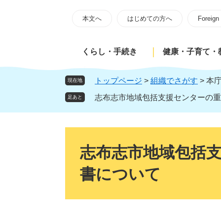
ペ
メ
ー
ニ
本文へ
はじめての方へ
Foreign
ジ
ュ
の
ー
くらし・手続き
健康・子育て・
先
を
頭
飛
で
ば
トップページ
>
組織でさがす
>
本
現在地
す
し
志布志市地域包括支援センターの重
足あと
。
て
本
文
本
へ
文
志布志市地域包括
書について