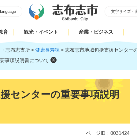
 language
文字サイズ・
教育
観光・イベント
産業・ビジネス
庁・志布志支所
>
健康長寿課
>
志布志市地域包括支援センター
要事項説明書について
支援センターの重要事項説明
ページID：0031424