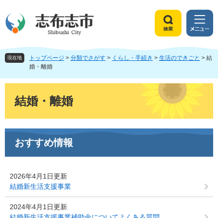
ペ
メ
ー
ニ
ジ
ュ
検
メ
の
ー
索
ニ
先
を
ュ
頭
飛
トップページ
>
分類でさがす
>
くらし・手続き
>
生活のできごと
>
結
ー
現在地
で
ば
婚・離婚
す
し
。
て
本
本
文
結婚・離婚
文
へ
おすすめ情報
2026年4月1日更新
結婚新生活支援事業
2024年4月1日更新
結婚新生活支援事業補助金についてよくある質問